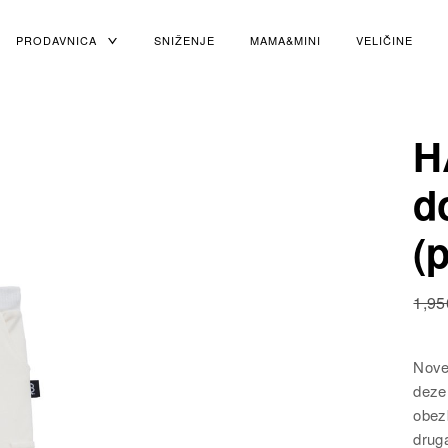
PRODAVNICA
TOGGLE
SNIŽENJE
MAMA&MINI
VELIČINE
CHILD
MENU
H
d
(
1,95
Nove
deze
obez
drug