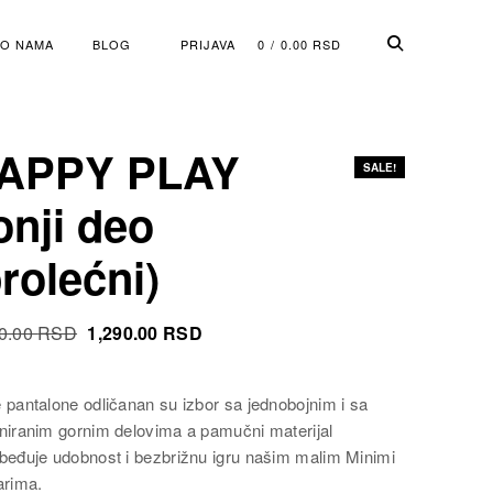
O NAMA
BLOG
PRIJAVA
0
0.00
RSD
APPY PLAY
SALE!
onji deo
prolećni)
Original
Current
0.00
RSD
1,290.00
RSD
Cena
Cena
was:
is:
 pantalone odličanan su izbor sa jednobojnim i sa
1,950.00 RSD.
1,290.00 RSD.
niranim gornim delovima a pamučni materijal
beđuje udobnost i bezbrižnu igru našim malim Minimi
arima.