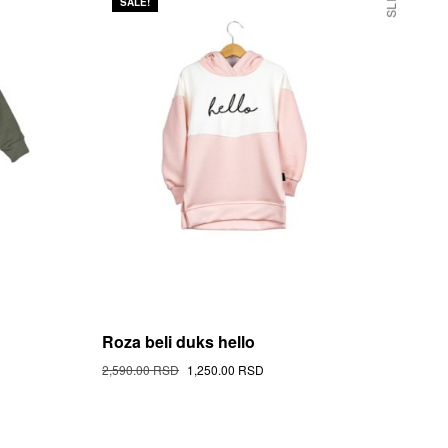
SALE!
Roza beli duks hello
t
Original
Current
2,590.00
RSD
1,250.00
RSD
Cena
Cena
This
was:
is:
Proizvod
00 RSD.
2,590.00 RSD.
1,250.00 RSD.
has