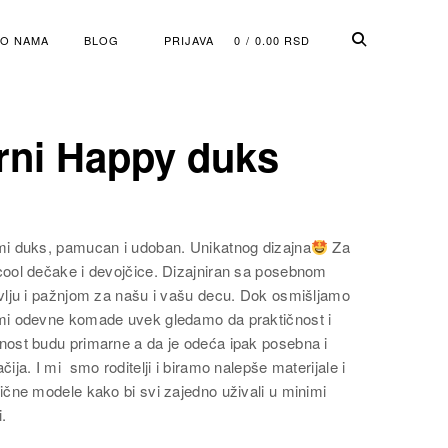
O NAMA
BLOG
PRIJAVA
0
0.00
RSD
rni Happy duks
mi duks, pamucan i udoban. Unikatnog dizajna
Za
cool dečake i devojčice. Dizajniran sa posebnom
avlju i pažnjom za našu i vašu decu. Dok osmišljamo
mi odevne komade uvek gledamo da praktičnost i
nost budu primarne a da je odeća ipak posebna i
čija. I mi smo roditelji i biramo nalepše materijale i
ične modele kako bi svi zajedno uživali u minimi
.