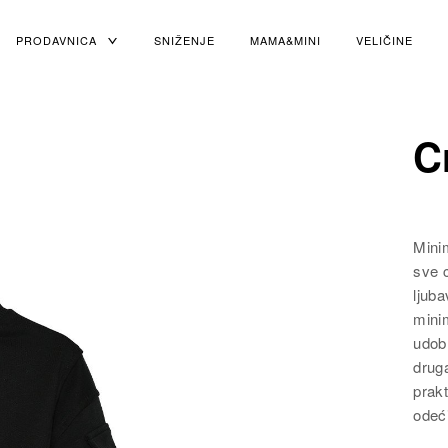
PRODAVNICA
TOGGLE
SNIŽENJE
MAMA&MINI
VELIČINE
CHILD
MENU
C
Mini
sve 
ljub
mini
udob
druga
prakt
odeći