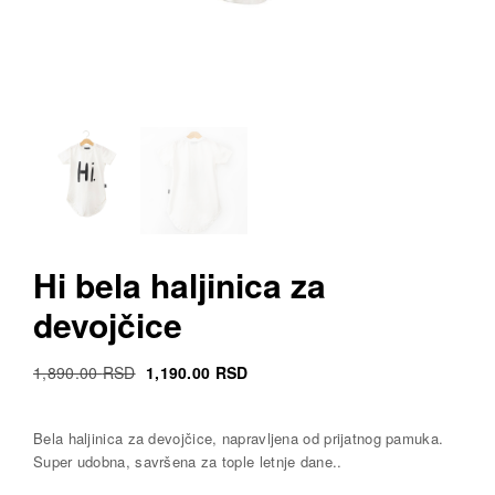
Hi bela haljinica za
devojčice
Original
Current
1,890.00
RSD
1,190.00
RSD
Cena
Cena
was:
is:
Bela haljinica za devojčice, napravljena od prijatnog pamuka.
1,890.00 RSD.
1,190.00 RSD.
Super udobna, savršena za tople letnje dane..