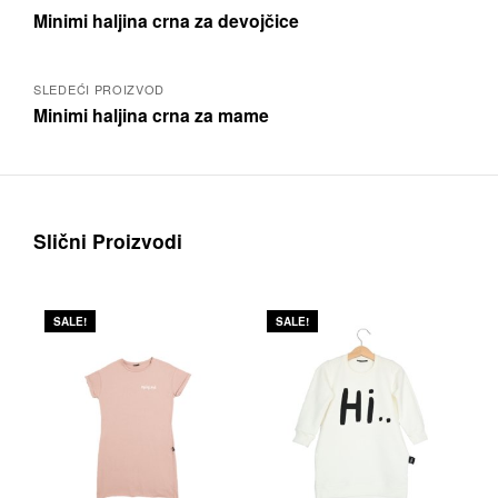
Posts
Minimi haljina crna za devojčice
navigation
SLEDEĆI PROIZVOD
Minimi haljina crna za mame
Slični Proizvodi
SALE!
SALE!