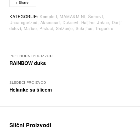
r
Share
n
a
KATEGORIJE:
Kompleti
MAMA&MINI
Šorcevi
t
Uncategorized
Aksesoari
Duksevi
Haljine
Jakne
Donji
i
delovi
Majice
Prsluci
Sniženje
Suknjice
Tregerice
v
e
:
Posts
PRETHODNI PROIZVOD
RAINBOW duks
navigation
SLEDEĆI PROIZVOD
Helanke sa šlicem
Slični Proizvodi