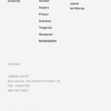
Sniženje
Šorcevi
Proizvod
Proizvod
Uslovi
page
page
Haljine
korišćenja
Prsluci
Suknjice
Tregerice
Aksesoari
MAMA&MINI
KONTAKT
“MINIMI SHOP”
Broj računa: 340-0000011415291 04
PIB: 109207657
MB: 64010832