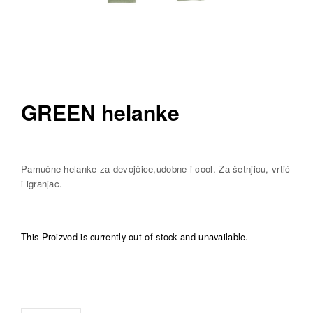
GREEN helanke
Pamučne helanke za devojčice,udobne i cool. Za šetnjicu, vrtić
i igranjac.
This Proizvod is currently out of stock and unavailable.
A
l
t
e