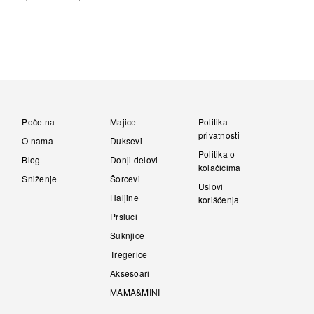
This
was:
is:
Cena
Cena
This
Proizvod
1,950.00 RSD.
1,490.00 RSD
was:
is:
Proizvod
2,790.00 RSD.
1,270.00 RSD.
has
has
multiple
multiple
variants.
variants.
The
The
options
options
may
may
be
Početna
Majice
Politika
be
chosen
privatnosti
chosen
O nama
Duksevi
on
on
Politika o
the
Blog
Donji delovi
the
kolačićima
Proizvod
Sniženje
Šorcevi
Proizvod
page
Uslovi
page
Haljine
korišćenja
Prsluci
Suknjice
Tregerice
Aksesoari
MAMA&MINI