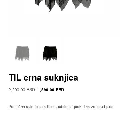
TIL crna suknjica
Original
Current
2,290.00
RSD
1,590.00
RSD
Cena
Cena
was:
is:
Pamučna suknjica sa tilom, udobna i praktična za igru i ples.
2,290.00 RSD.
1,590.00 RSD.