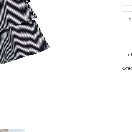
Crno
bela
suknj
Količ
KATE