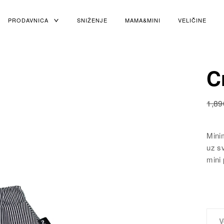
PRODAVNICA
TOGGLE
SNIŽENJE
MAMA&MINI
VELIČINE
CHILD
MENU
C
1,89
Mini
uz s
mini 
V