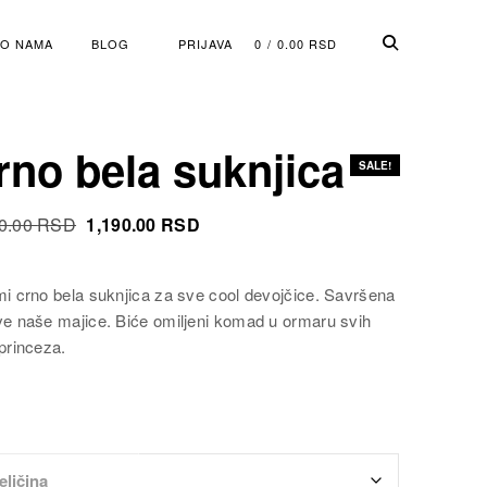
O NAMA
BLOG
PRIJAVA
0
0.00
RSD
rno bela suknjica
SALE!
Original
Current
0.00
RSD
1,190.00
RSD
Cena
Cena
was:
is:
mi crno bela suknjica za sve cool devojčice. Savršena
1,890.00 RSD.
1,190.00 RSD.
ve naše majice. Biće omiljeni komad u ormaru svih
princeza.
eličina