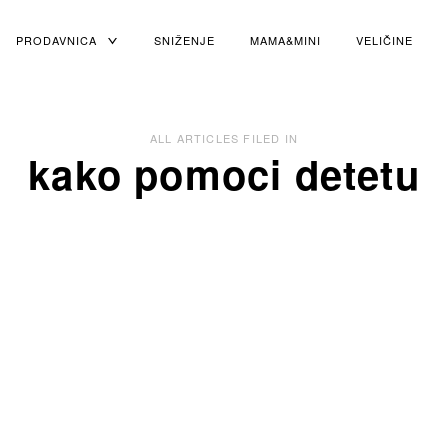
PRODAVNICA
TOGGLE
SNIŽENJE
MAMA&MINI
VELIČINE
CHILD
MENU
ALL ARTICLES FILED IN
kako pomoci detetu