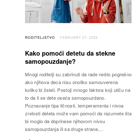
RODITELJSTVO
FEBRUARY 27, 2022
Kako pomoći detetu da stekne
samopouzdanje?
Mnogi roditelji su zabrinuti da rade nešto pogrešno
ako njihova deca nisu onoliko samouverena
koliko bi želeli. Postoji mnogo faktora koji utiču na
to da li se dete oseća samopouzdano.
Poznavanje tipa ličnosti, temperamenta i nivoa
zrelosti deteta može vam pomoći da razumete šta
bi moglo da doprinese njihovom nivou
samopouzdanja ili sa druge strane,…