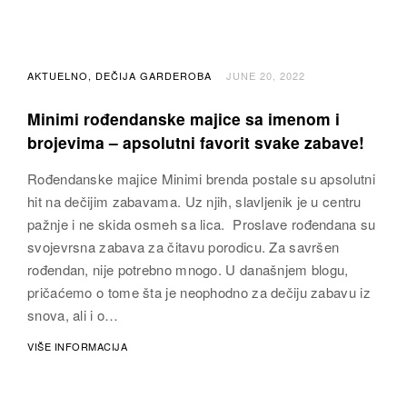
AKTUELNO
DEČIJA GARDEROBA
JUNE 20, 2022
Minimi rođendanske majice sa imenom i
brojevima – apsolutni favorit svake zabave!
Rođendanske majice Minimi brenda postale su apsolutni
hit na dečijim zabavama. Uz njih, slavljenik je u centru
pažnje i ne skida osmeh sa lica. Proslave rođendana su
svojevrsna zabava za čitavu porodicu. Za savršen
rođendan, nije potrebno mnogo. U današnjem blogu,
pričaćemo o tome šta je neophodno za dečiju zabavu iz
snova, ali i o…
VIŠE INFORMACIJA