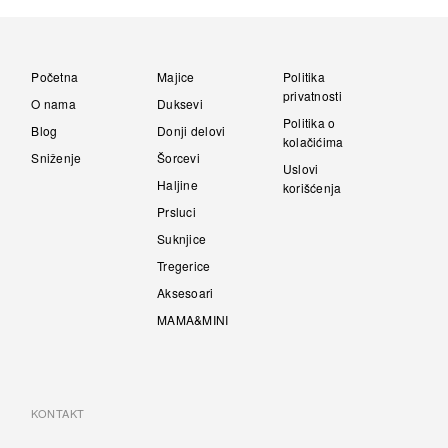
Početna
Majice
Politika
privatnosti
O nama
Duksevi
Politika o
Blog
Donji delovi
kolačićima
Sniženje
Šorcevi
Uslovi
Haljine
korišćenja
Prsluci
Suknjice
Tregerice
Aksesoari
MAMA&MINI
KONTAKT