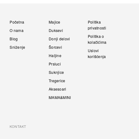
Početna
Majice
Politika
privatnosti
O nama
Duksevi
Politika o
Blog
Donji delovi
kolačićima
Sniženje
Šorcevi
Uslovi
Haljine
korišćenja
Prsluci
Suknjice
Tregerice
Aksesoari
MAMA&MINI
KONTAKT