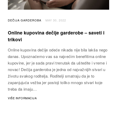
DEČIJA GARDEROBA
MAY 30, 2022
Online kupovina dečije garderobe – saveti i
trikovi
Online kupovina dečije odeće nikada nije bila lakša nego
danas. Upoznaćemo vas sa najvećim benefitima online
kupovine, jer je sada pravi trenutak da uštedite i vreme i
novac! Dečija garderoba je jedna od najvažnijih stvari u
životu svakog roditelja. Roditelji smatraju da je to
zapanjujuća vežba jer postoji toliko mnogo stvari koje
treba da imaju…
VIŠE INFORMACIJA