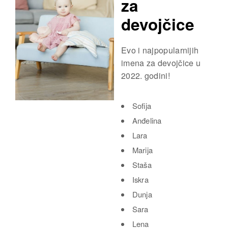
za
devojčice
Evo i najpopularnijih
imena za devojčice u
2022. godini!
Sofija
Anđelina
Lara
Marija
Staša
Iskra
Dunja
Sara
Lena