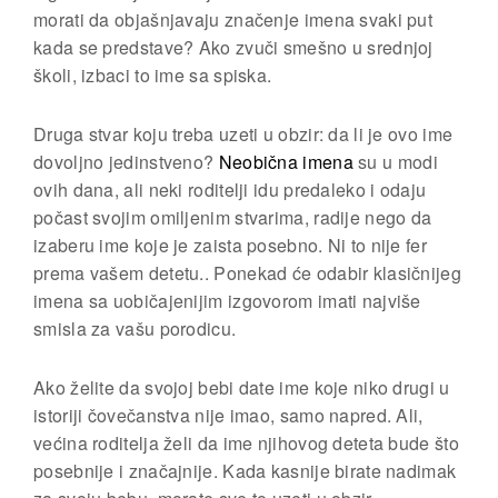
morati da objašnjavaju značenje imena svaki put
kada se predstave? Ako zvuči smešno u srednjoj
školi, izbaci to ime sa spiska.
Druga stvar koju treba uzeti u obzir: da li je ovo ime
dovoljno jedinstveno?
Neobična imena
su u modi
ovih dana, ali neki roditelji idu predaleko i odaju
počast svojim omiljenim stvarima, radije nego da
izaberu ime koje je zaista posebno. Ni to nije fer
prema vašem detetu.. Ponekad će odabir klasičnijeg
imena sa uobičajenijim izgovorom imati najviše
smisla za vašu porodicu.
Ako želite da svojoj bebi date ime koje niko drugi u
istoriji čovečanstva nije imao, samo napred. Ali,
većina roditelja želi da ime njihovog deteta bude što
posebnije i značajnije. Kada kasnije birate nadimak