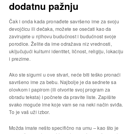
dodatnu pažnju
Čak i onda kada pronađete savršeno ime za svoju
devojčicu ili dečaka, možete se osećati kao da
zavirujete u njihovu budućnost i budućnost svoje
porodice. Želite da ime odražava niz vrednosti,
uključujući kulturni identitet, ličnost, religiju, lokaciju
i prezime.
Ako ste sigurni u ove stvari, neće biti teško pronaći
savršeno ime za bebu. Najbolje je da sednete sa
olovkom i papirom (ili otvorite svoj program za
obradu teksta) i počnete da pravite liste. Zapišite
svako moguće ime koje vam se na neki način sviđa.
To je vaš uži izbor.
Možda imate nešto specifično na umu – kao što je