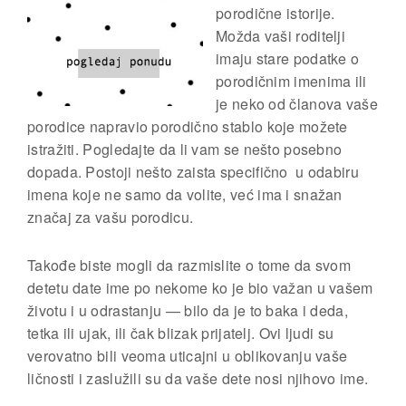
porodične istorije.
Možda vaši roditelji
imaju stare podatke o
porodičnim imenima ili
je neko od članova vaše
porodice napravio porodično stablo koje možete
istražiti. Pogledajte da li vam se nešto posebno
dopada. Postoji nešto zaista specifično u odabiru
imena koje ne samo da volite, već ima i snažan
značaj za vašu porodicu.
Takođe biste mogli da razmislite o tome da svom
detetu date ime po nekome ko je bio važan u vašem
životu i u odrastanju — bilo da je to baka i deda,
tetka ili ujak, ili čak blizak prijatelj. Ovi ljudi su
verovatno bili veoma uticajni u oblikovanju vaše
ličnosti i zaslužili su da vaše dete nosi njihovo ime.