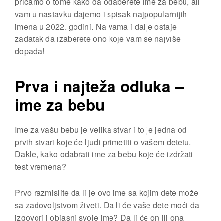
pričamo o tome kako da odaberete ime za bebu, ali
vam u nastavku dajemo i spisak najpopularnijih
imena u 2022. godini. Na vama i dalje ostaje
zadatak da izaberete ono koje vam se najviše
dopada!
Prva i najteža odluka –
ime za bebu
Ime za vašu bebu je velika stvar i to je jedna od
prvih stvari koje će ljudi primetiti o vašem detetu.
Dakle, kako odabrati ime za bebu koje će izdržati
test vremena?
Prvo razmislite da li je ovo ime sa kojim dete može
sa zadovoljstvom živeti. Da li će vaše dete moći da
izgovori i objasni svoje ime? Da li će on ili ona