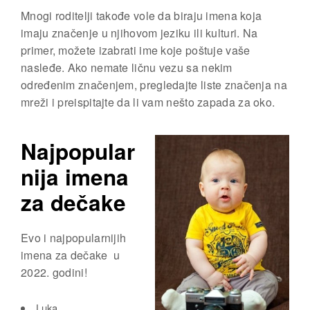
Mnogi roditelji takođe vole da biraju imena koja
imaju značenje u njihovom jeziku ili kulturi. Na
primer, možete izabrati ime koje poštuje vaše
nasleđe. Ako nemate ličnu vezu sa nekim
određenim značenjem, pregledajte liste značenja na
mreži i preispitajte da li vam nešto zapada za oko.
Najpopular
nija imena
za dečake
Evo i najpopularnijih
imena za dečake u
2022. godini!
Luka