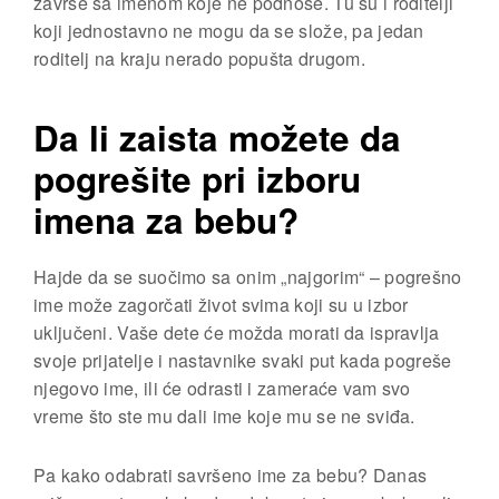
završe sa imenom koje ne podnose. Tu su i roditelji
koji jednostavno ne mogu da se slože, pa jedan
roditelj na kraju nerado popušta drugom.
Da li zaista možete da
pogrešite pri izboru
imena za bebu?
Hajde da se suočimo sa onim „najgorim“ – pogrešno
ime može zagorčati život svima koji su u izbor
uključeni. Vaše dete će možda morati da ispravlja
svoje prijatelje i nastavnike svaki put kada pogreše
njegovo ime, ili će odrasti i zameraće vam svo
vreme što ste mu dali ime koje mu se ne sviđa.
Pa kako odabrati savršeno ime za bebu? Danas