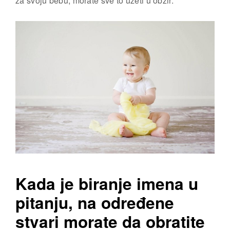
za svoju bebu, morate sve to uzeti u obzir.
Kada je biranje imena u
pitanju, na određene
stvari morate da obratite