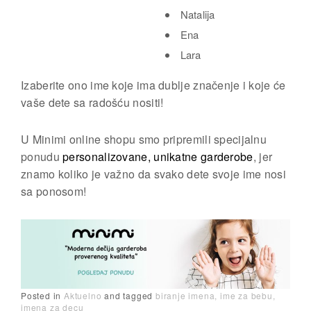
Natalija
Ena
Lara
Izaberite ono ime koje ima dublje značenje i koje će
vaše dete sa radošću nositi!
U Minimi online shopu smo pripremili specijalnu
ponudu
personalizovane, unikatne garderobe
, jer
znamo koliko je važno da svako dete svoje ime nosi
sa ponosom!
Posted in
Aktuelno
and
tagged
biranje imena
ime za bebu
imena za decu