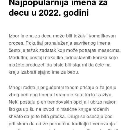
Najpopularnija imena za
decu u 2022. godini
Izbor
imena za decu može biti težak i komplikovan
proces. Pokušaj pronalaženja savršenog imena
često je težak zadatak koji može potrajati mesecima.
Međutim, postoji nekoliko jednostavnih koraka koje
možete preduzeti da biste bili sigurni da ćete na
kraju izabrati sjajno ime za bebu.
Mnogi roditelji prigušenim tonom pričaju o žaljenju
zbog bebinog imena i sramote koje im to izaziva.
Neki postaju plen trendovskih opcija i ubrzo nakon
što ga upišu na izvod iz matične knjige rođenih
shvate da je to bila greška. Drugi se osećaju pod
pritiskom da održe porodičnu tradiciju imenovanja i