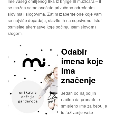
ime vašeg omiljenog lika iz knjige ili muzičara – ili
se možda samo osećate privučeno određenim
slovima i slogovima. Zatim izaberite one koje vam
se najviše dopadaju, stavite ih na sopstvenu listu i
osmislite alternative koje počinju istim slovom ili
slogom.
Odabir
imena koje
ima
značenje
Jedan od najboljih
načina da pronađete
smisleno ime za bebu je
istraživanje vaše