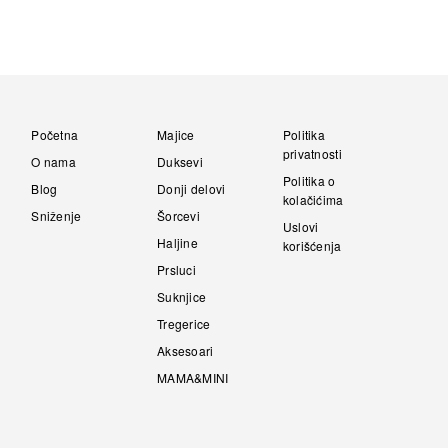
A
l
t
e
r
n
Početna
Majice
Politika
a
privatnosti
t
O nama
Duksevi
i
Politika o
Blog
Donji delovi
v
kolačićima
e
Sniženje
Šorcevi
Uslovi
:
Haljine
korišćenja
Prsluci
Suknjice
Tregerice
Aksesoari
MAMA&MINI