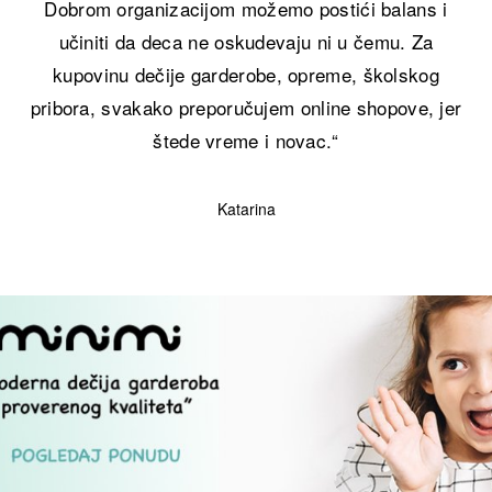
Dobrom organizacijom možemo postići balans i
učiniti da deca ne oskudevaju ni u čemu. Za
kupovinu dečije garderobe, opreme, školskog
pribora, svakako preporučujem
online shopove
, jer
štede vreme i novac.“
Katarina