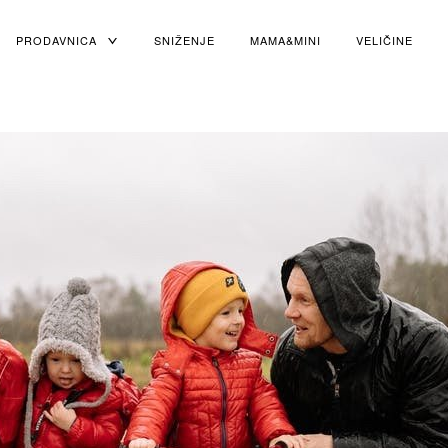
PRODAVNICA
TOGGLE
SNIŽENJE
MAMA&MINI
VELIČINE
CHILD
MENU