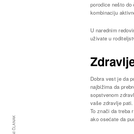
porodice nešto do č
kombinaciju aktivn
U narednim redovi
uživate u roditeljst
Zdravlj
Dobra vest je da po
najbižima da prebr
sopstvenom zdravlj
vaše zdravlje pati.
To znači da treba r
ako osećate da puc