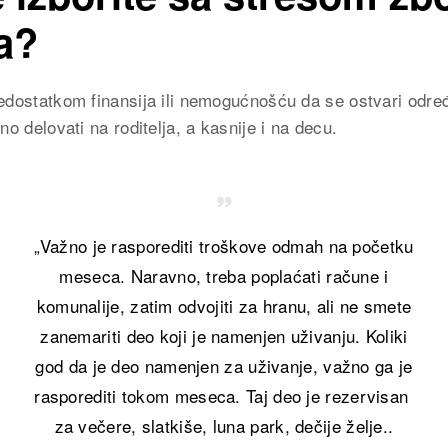
ja?
dostatkom finansija ili nemogućnošću da se ostvari određ
o delovati na roditelja, a kasnije i na decu.
„Važno je rasporediti troškove odmah na početku
meseca. Naravno, treba poplaćati račune i
komunalije, zatim odvojiti za hranu, ali ne smete
zanemariti deo koji je namenjen uživanju. Koliki
god da je deo namenjen za uživanje, važno ga je
rasporediti tokom meseca. Taj deo je rezervisan
za večere, slatkiše, luna park, dečije želje..