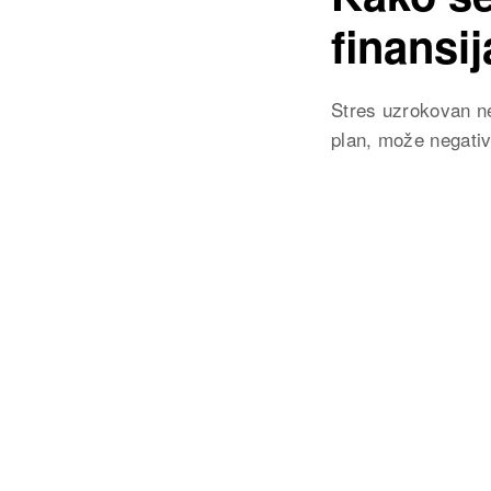
finansi
Stres uzrokovan ne
plan, može negativn