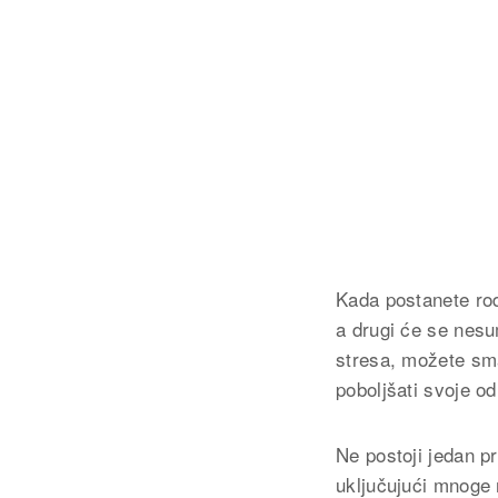
Kada postanete rod
a drugi će se nesu
stresa, možete sma
poboljšati svoje o
Ne postoji jedan p
uključujući mnoge 