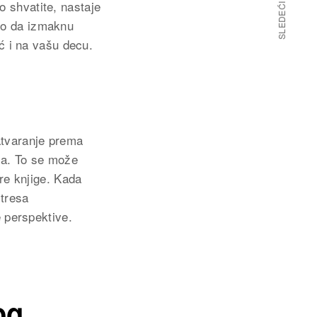
SLEDEĆI ČLANAK
o shvatite, nastaje
zo da izmaknu
eć i na vašu decu.
atvaranje prema
esa. To se može
bre knjige. Kada
stresa
e perspektive.
.
og