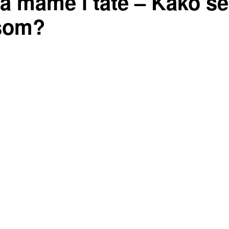
za mame i tate – Kako se
esom?