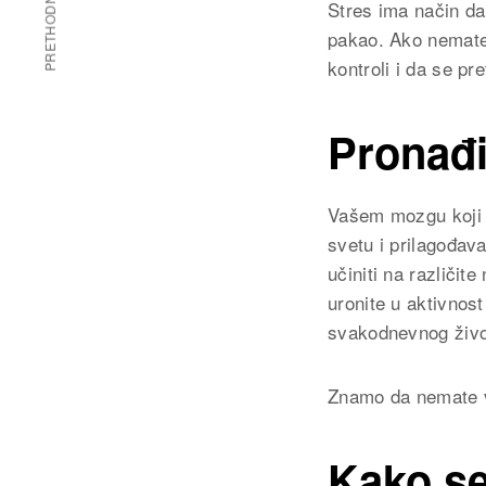
PRETHODNI ČLANAK
Stres ima način da
pakao. Ako nemate 
kontroli i da se pr
Pronađi
Vašem mozgu koji o
svetu i prilagođav
učiniti na različit
uronite u aktivnos
svakodnevnog života
Znamo da nemate vr
Kako se