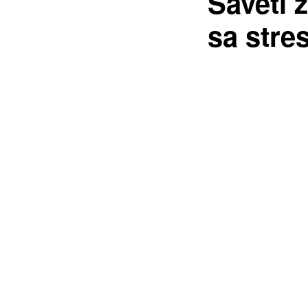
Saveti 
sa str