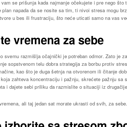
 vam se prišunja kada najmanje očekujete i pre nego što t
plan napada da se nosite sa tim, ti nivoi stresa mogu br
etvore u bes ili frustraciju, što neće uticati samo na vas v
te vremena za sebe
 svemu razmišlja očajnički je potreban odmor. Zato je z
anje sopstvenom telu dobra strategija za borbu protiv str
e načine, kao što je duga šetnja na otvorenom ili čitanje do
t koja zahteva koncentraciju i pažnju, skrećete pažnju sa 
 i dajete sebi priliku da razmislite o situaciji iz drugačij
emena, ali taj jedan sat morate ukrasti od svih, za sebe
 izborite sa stresom zb