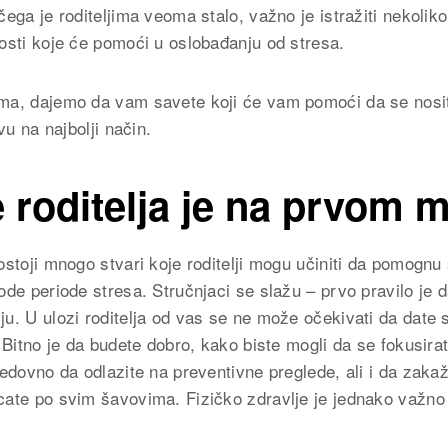
ega je roditeljima veoma stalo, važno je istražiti nekoliko 
osti koje će pomoći u oslobađanju od stresa.
ma, dajemo da vam savete koji će vam pomoći da se nosit
vu na najbolji način.
e roditelja je na prvom 
stoji mnogo stvari koje roditelji mogu učiniti da pomognu 
ode periode stresa. Stručnjaci se slažu – prvo pravilo je 
u. U ulozi roditelja od vas se ne može očekivati da date
 Bitno je da budete dobro, kako biste mogli da se fokusirat
edovno da odlazite na preventivne preglede, ali i da zakaž
ate po svim šavovima. Fizičko zdravlje je jednako važno