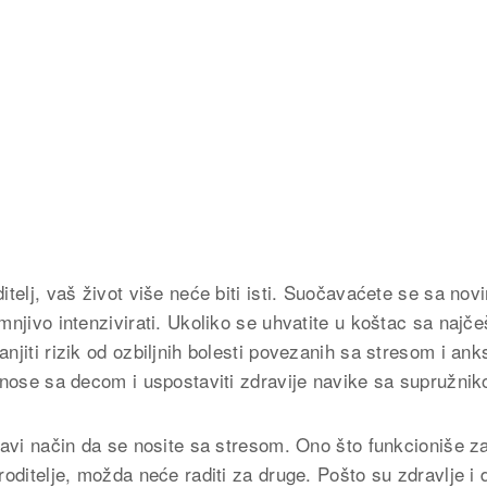
itelj, vaš život više neće biti isti. Suočavaćete se sa nov
mnjivo intenzivirati. Ukoliko se uhvatite u koštac sa najč
njiti rizik od ozbiljnih bolesti povezanih sa stresom i an
dnose sa decom i uspostaviti zdravije navike sa supružni
ravi način da se nosite sa stresom. Ono što funkcioniše za
roditelje, možda neće raditi za druge. Pošto su zdravlje i 