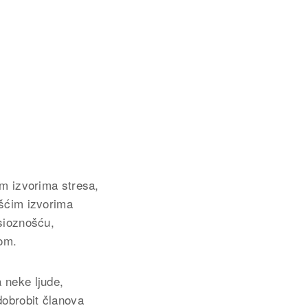
im izvorima stresa,
ešćim izvorima
ksioznošću,
kom.
 neke ljude,
dobrobit članova