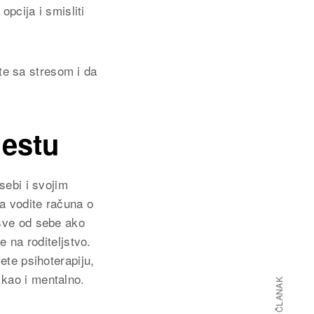
opcija i smisliti
e sa stresom i da
mestu
sebi i svojim
da vodite računa o
 sve od sebe ako
e na roditeljstvo.
ete psihoterapiju,
 kao i mentalno.